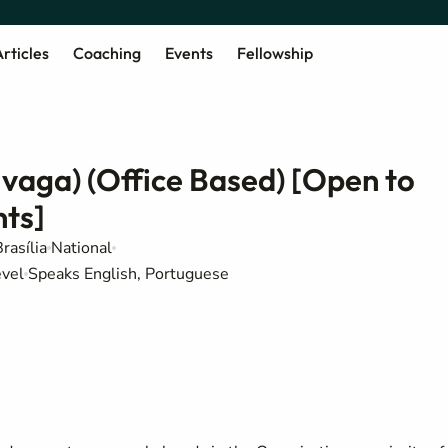
rticles
Coaching
Events
Fellowship
 vaga) (Office Based) [Open to
nts]
rasília
National
evel
Speaks English, Portuguese