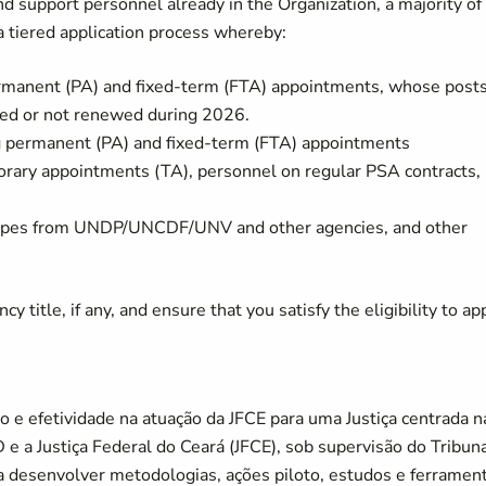
d support personnel already in the Organization, a majority of
tiered application process whereby:
manent (PA) and fixed-term (FTA) appointments, whose post
ated or not renewed during 2026.
permanent (PA) and fixed-term (FTA) appointments
ary appointments (TA), personnel on regular PSA contracts,
t types from UNDP/UNCDF/UNV and other agencies, and other
y title, if any, and ensure that you satisfy the eligibility to app
 e efetividade na atuação da JFCE para uma Justiça centrada n
 a Justiça Federal do Ceará (JFCE), sob supervisão do Tribun
sa desenvolver metodologias, ações piloto, estudos e ferramen