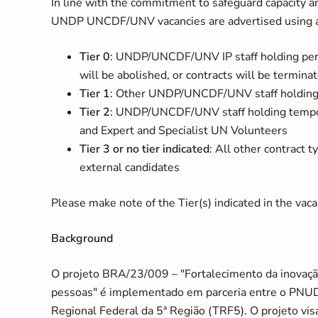
In line with the commitment to safeguard capacity an
UNDP UNCDF/UNV vacancies are advertised using a 
Tier 0
: UNDP/UNCDF/UNV IP staff holding per
will be abolished, or contracts will be termin
Tier 1
: Other UNDP/UNCDF/UNV staff holding 
Tier 2
: UNDP/UNCDF/UNV staff holding tempor
and Expert and Specialist UN Volunteers
Tier 3 or no tier indicated
: All other contrac
external candidates
Please make note of the Tier(s) indicated in the vacanc
Background
O projeto BRA/23/009 – "Fortalecimento da inovação
pessoas" é implementado em parceria entre o PNUD e
Regional Federal da 5ª Região (TRF5). O projeto vi